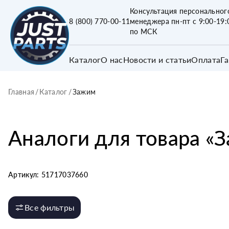
Консультация персональног
8 (800) 770-00-11
менеджера пн-пт с 9:00-19:
по МСК
Каталог
О нас
Новости и статьи
Оплата
Г
Главная
/
Каталог
/
Зажим
Аналоги для товара «
З
Артикул:
51717037660
Все фильтры