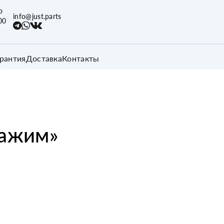
о
info@just.parts
00
арантия
Доставка
Контакты
ажим
»