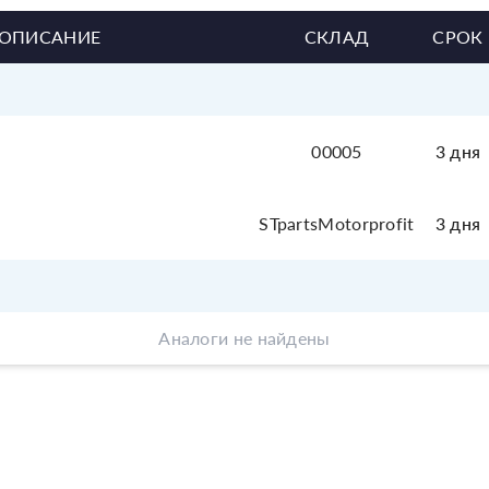
ОПИСАНИЕ
СКЛАД
СРОК
00005
3 дня
STpartsMotorprofit
3 дня
Аналоги не найдены