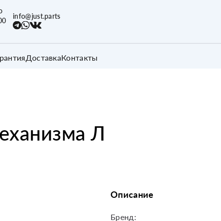
о
info@just.parts
00
арантия
Доставка
Контакты
еханизма Л
Описание
Бренд: