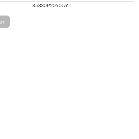
85830P2050GYT
ют