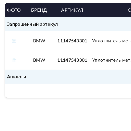
ФОТО
БРЕНД
АРТИКУЛ
Запрошенный артикул
BMW
11147543301
Уплотнитель мет
BMW
11147543301
Уплотнитель мет
Аналоги