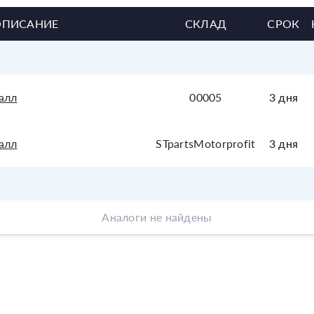
ОПИСАНИЕ
СКЛАД
СРОК
алл
00005
3 дня
алл
STpartsMotorprofit
3 дня
Аналоги не найдены