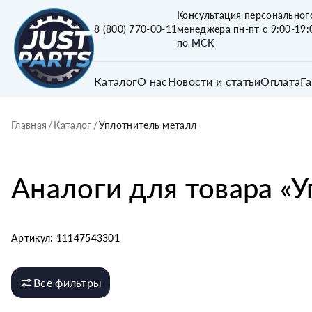
Консультация персональног
8 (800) 770-00-11
менеджера пн-пт с 9:00-19:
по МСК
Каталог
О нас
Новости и статьи
Оплата
Г
Главная
/
Каталог
/
Уплотнитель металл
Аналоги для товара «
У
Артикул:
11147543301
Все фильтры