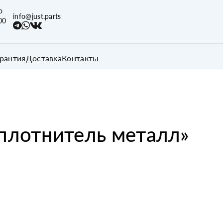
о
info@just.parts
00
арантия
Доставка
Контакты
плотнитель металл
»