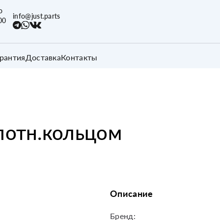
о
info@just.parts
00
арантия
Доставка
Контакты
плотн.кольцом
Описание
Бренд: