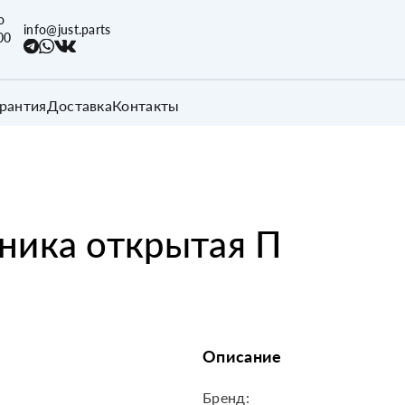
о
info@just.parts
00
арантия
Доставка
Контакты
ника открытая П
Описание
Бренд: