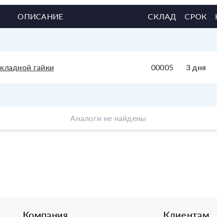
ОПИСАНИЕ
СКЛАД
СРОК
кладной гайки
00005
3 дня
Аналоги не найдены
Компания
Клиентам