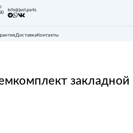
о
info@just.parts
00
арантия
Доставка
Контакты
емкомплект закладной 