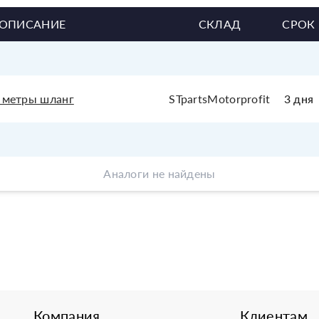
ОПИСАНИЕ
СКЛАД
СРОК
 метры шланг
STpartsMotorprofit
3 дня
Аналоги не найдены
Компания
Клиентам