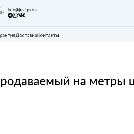
о
info@just.parts
00
арантия
Доставка
Контакты
родаваемый на метры 