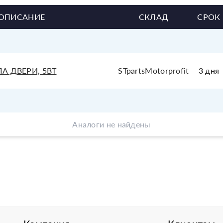
ОПИСАНИЕ
СКЛАД
СРОК
А ДВЕРИ, 5ВТ
STpartsMotorprofit
3 дня
Аналоги не найдены