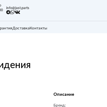
о
info@just.parts
00
арантия
Доставка
Контакты
сидения
Описание
Бренд: