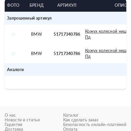
ФОТО
БРЕНД
АРТИКУЛ
ОПИСА
Запрошенный артикул
Кожух колесной ниши,
BMW
51717340786
Пд
Кожух колесной ниши,
BMW
51717340786
Пд
Аналоги
О нас
Каталог
Новости и статьи
Как сделать заказ
Гарантия
Безопасность онлайн-платежей
Доставка
Оплата