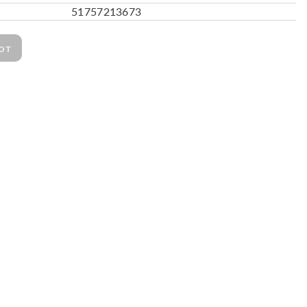
51757213673
ют