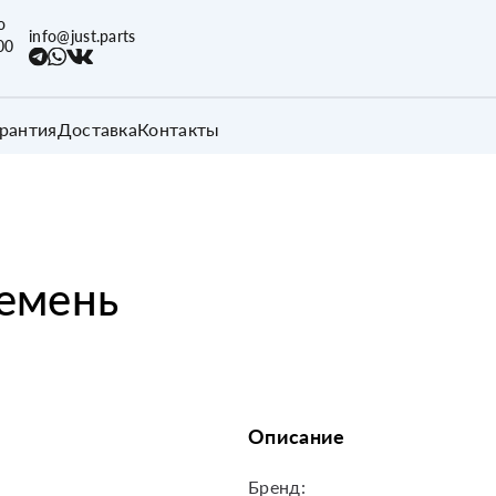
о
info@just.parts
00
арантия
Доставка
Контакты
емень
Описание
Бренд: