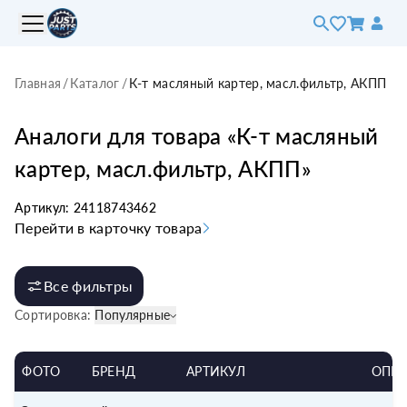
Главная
/
Каталог
/
К-т масляный картер, масл.фильтр, АКПП
Аналоги для товара «
К-т масляный
картер, масл.фильтр, АКПП
»
Артикул:
24118743462
Перейти в карточку товара
Все фильтры
Сортировка:
Популярные
ФОТО
БРЕНД
АРТИКУЛ
ОПИ