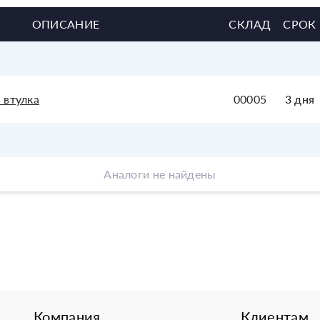
ОПИСАНИЕ
СКЛАД
СРОК
 втулка
00005
3 дня
Аналоги не найдены
Компания
Клиентам