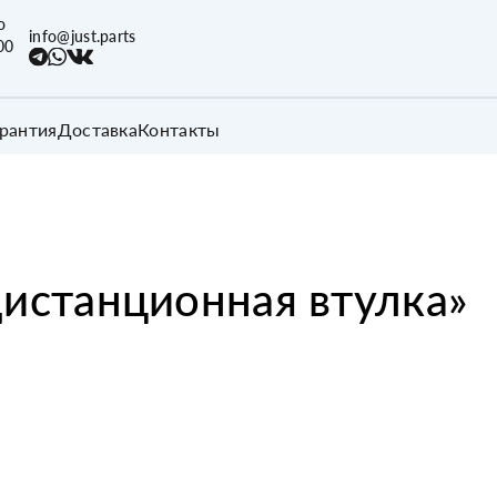
о
info@just.parts
00
арантия
Доставка
Контакты
истанционная втулка
»