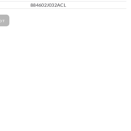
884602J032ACL
ют