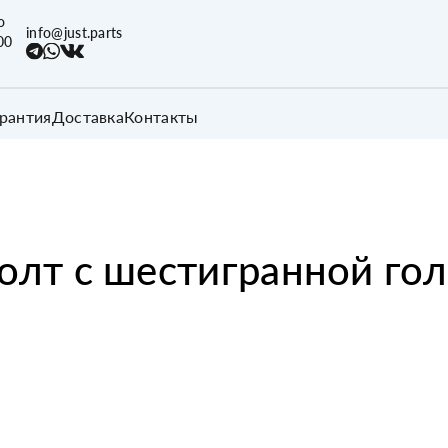
о
info@just.parts
00
арантия
Доставка
Контакты
олт с шестигранной го