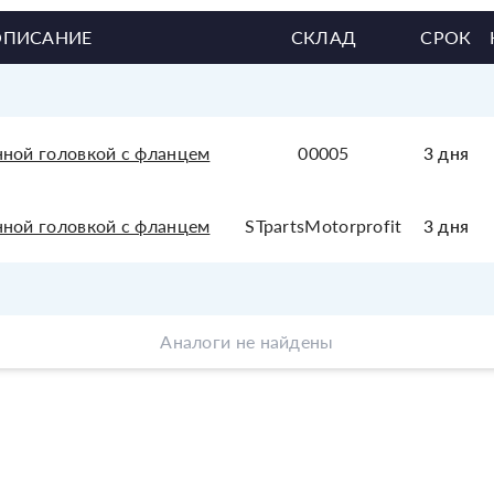
ОПИСАНИЕ
СКЛАД
СРОК
нной головкой с фланцем
00005
3 дня
нной головкой с фланцем
STpartsMotorprofit
3 дня
Аналоги не найдены