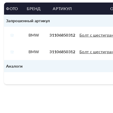
ФОТО
БРЕНД
АРТИКУЛ
Запрошенный артикул
BMW
31106850312
Болт с шестигра
BMW
31106850312
Болт с шестигра
Аналоги