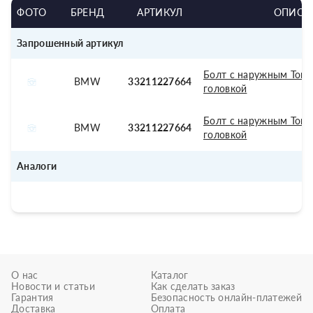
ФОТО
БРЕНД
АРТИКУЛ
ОПИСА
Запрошенный артикул
Болт с наружным Torx
BMW
33211227664
головкой
Болт с наружным Torx
BMW
33211227664
головкой
Аналоги
О нас
Каталог
Новости и статьи
Как сделать заказ
Гарантия
Безопасность онлайн-платежей
Доставка
Оплата