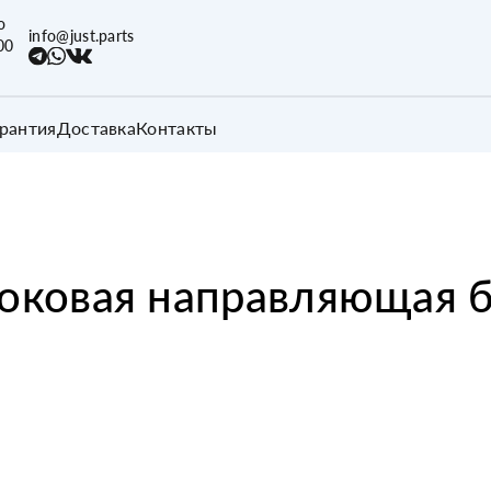
о
info@just.parts
00
арантия
Доставка
Контакты
оковая направляющая 